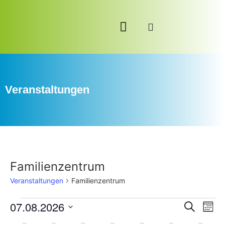
Veranstaltungen
Familienzentrum
Veranstaltungen
Familienzentrum
Veran
Ve
07.08.2026
Suche
Mona
Datum
An