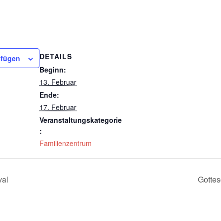
DETAILS
ufügen
Beginn:
13. Februar
Ende:
17. Februar
Veranstaltungskategorie
:
Familienzentrum
val
Gottes