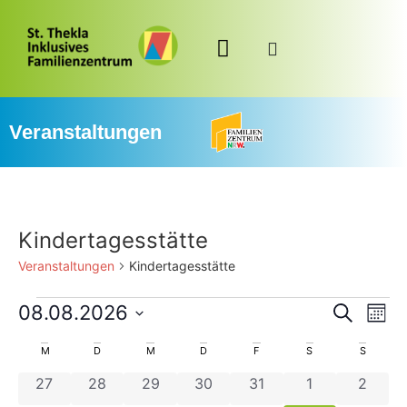
Veranstaltungen
Kindertagesstätte
Veranstaltungen
Kindertagesstätte
Veran
Ve
08.08.2026
Suche
Mona
Datum
An
Such
wählen.
Kalender
M
D
M
D
F
S
S
Na
und
0 Veranstaltungen
0 Veranstaltungen
0 Veranstaltungen
0 Veranstaltungen
0 Veranstaltungen
0 Veranstaltu
0 Vera
27
28
29
30
31
1
2
von